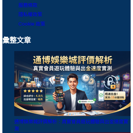
服務條款
隱私權政策
Cookie 政策
彙整文章
通博娛樂城評價解析：真實會員遊玩體驗與出金速度實
測