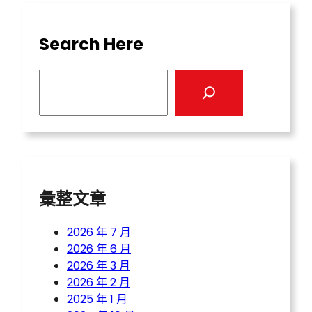
Search Here
S
e
a
r
c
h
彙整文章
2026 年 7 月
2026 年 6 月
2026 年 3 月
2026 年 2 月
2025 年 1 月