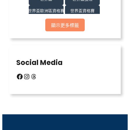
世界盃歐洲區資格賽
世界盃資格賽
世界盃足球
世界盃運彩
顯示更多標籤
世界盃運彩分析
世足
世足比賽
中億娛樂城
中億娛樂城不出金
中億娛樂城出金
Social Media
信用版代理
六合彩明牌
Facebook
Instagram
Threads
北京賽車
台灣運彩比分
場中投注
天宮聖女
威力彩玩法
威博娛樂城
娛樂城
娛樂城優惠
戰神賽特
戰神賽特 通博送8888