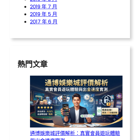
2019 年 7 月
2019 年 5 月
2017 年 6 月
熱門文章
通博娛樂城評價解析：真實會員遊玩體驗