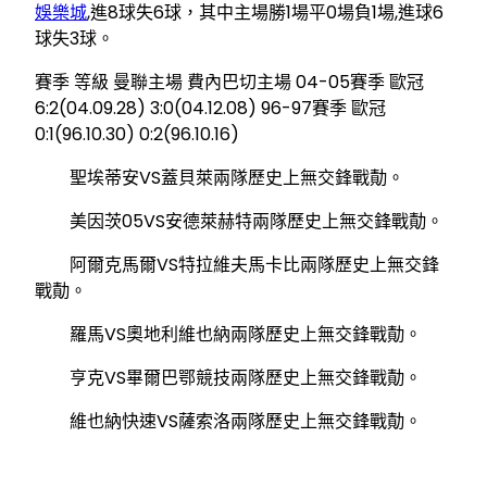
娛樂城
,進8球失6球，其中主場勝1場平0場負1場,進球6
球失3球。
賽季 等級 曼聯主場 費內巴切主場 04-05賽季 歐冠
6:2(04.09.28) 3:0(04.12.08) 96-97賽季 歐冠
0:1(96.10.30) 0:2(96.10.16)
聖埃蒂安VS蓋貝萊兩隊歷史上無交鋒戰勣。
美因茨05VS安德萊赫特兩隊歷史上無交鋒戰勣。
阿爾克馬爾VS特拉維夫馬卡比兩隊歷史上無交鋒
戰勣。
羅馬VS奧地利維也納兩隊歷史上無交鋒戰勣。
亨克VS畢爾巴鄂競技兩隊歷史上無交鋒戰勣。
維也納快速VS薩索洛兩隊歷史上無交鋒戰勣。