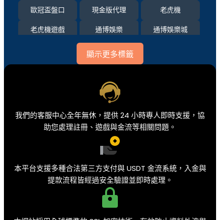
歐冠盃盤口
現金版代理
老虎機
老虎機遊戲
通博娛樂
通博娛樂城
運彩比分
顯示更多標籤
我們的客服中心全年無休，提供 24 小時專人即時支援，協
助您處理註冊、遊戲與金流等相關問題。
本平台支援多種合法第三方支付與 USDT 金流系統，入金與
提款流程皆經過安全驗證並即時處理。