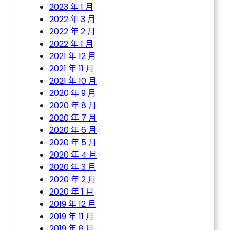
2023 年 1 月
2022 年 3 月
2022 年 2 月
2022 年 1 月
2021 年 12 月
2021 年 11 月
2021 年 10 月
2020 年 9 月
2020 年 8 月
2020 年 7 月
2020 年 6 月
2020 年 5 月
2020 年 4 月
2020 年 3 月
2020 年 2 月
2020 年 1 月
2019 年 12 月
2019 年 11 月
2019 年 8 月