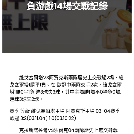
負游戲14場交戰記錄
維戈塞爾塔VS阿賈克斯兩隊歷史上交戰過2場，維
戈塞爾塔1勝平1負。在 歐冠中兩隊交手2次，維戈塞爾
塔1勝0平1負,進3球失3球，其中主場勝1場平0場負0場,
進球3球失2球。
賽季 等級 維戈塞爾塔主場 阿賈克斯主場 03-04賽季
歐冠 3:2(03.11.04) 1:0(03.10.22)
克拉斯諾達爾VS沙爾克04兩隊歷史上無交鋒戰