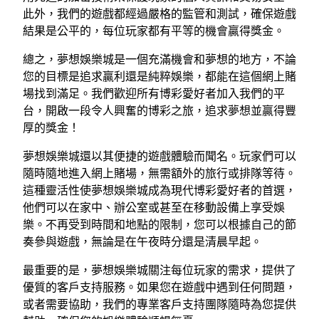
此外，我們的遊戲都經過嚴格的監管和測試，確保遊戲
結果是公平的，每位玩家都有平等的機會贏得獎金。
總之，夢想娛樂城是一個充滿機會和夢想的地方，不論
您的目標是追求贏利還是純粹娛樂，都能在這個網上賭
場找到滿足。我們歡迎所有博彩愛好者加入我們的平
台，開啟一段令人興奮的博彩之旅，追求夢想並贏得豐
厚的獎金！
夢想娛樂城還以其便捷的遊戲體驗而聞名。玩家們可以
隨時隨地進入網上賭場，無需額外的旅行或排隊等待。
這種靈活性使夢想娛樂城成為現代博彩愛好者的首選，
他們可以在家中、辦公室或甚至在移動設備上享受娛
樂。不再受到時間和地點的限制，您可以根據自己的節
奏參與遊戲，無論是在午夜時分還是清晨早起。
最重要的是，夢想娛樂城關注每位玩家的需求，提供了
優質的客戶支持服務。如果您在遊戲中遇到任何問題，
或者需要協助，我們的專業客戶支持團隊隨時為您提供