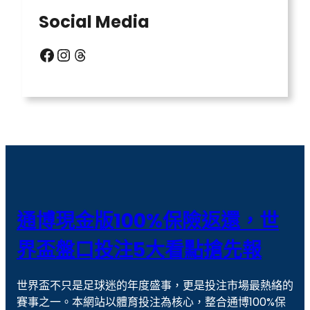
中億娛樂城不出金
中億娛樂城出金
Social Media
信用版代理
六合彩明牌
Facebook
Instagram
Threads
北京賽車
台灣運彩比分
場中投注
天宮聖女
威力彩玩法
威博娛樂城
娛樂城
娛樂城優惠
戰神賽特
戰神賽特 通博送8888
撲克 牌
歐冠盃盤口
通博現金版100%保險返還，世
歐冠盃盤口教學
現金版代理
界盃盤口投注5大看點搶先報
線上捕魚機
老虎機
世界盃不只是足球迷的年度盛事，更是投注市場最熱絡的
老虎機攻略
老虎機玩法
賽事之一。本網站以體育投注為核心，整合通博100%保