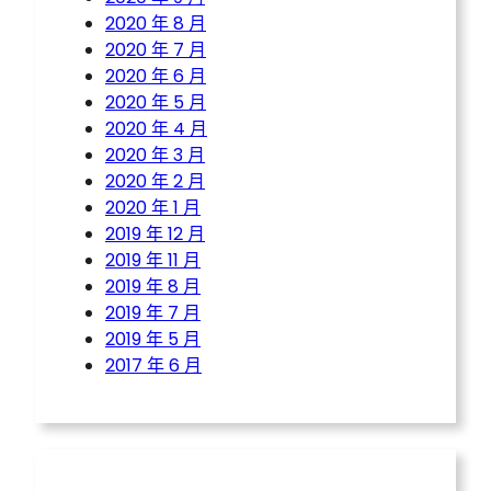
2020 年 8 月
2020 年 7 月
2020 年 6 月
2020 年 5 月
2020 年 4 月
2020 年 3 月
2020 年 2 月
2020 年 1 月
2019 年 12 月
2019 年 11 月
2019 年 8 月
2019 年 7 月
2019 年 5 月
2017 年 6 月