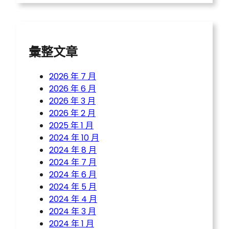
c
h
彙整文章
2026 年 7 月
2026 年 6 月
2026 年 3 月
2026 年 2 月
2025 年 1 月
2024 年 10 月
2024 年 8 月
2024 年 7 月
2024 年 6 月
2024 年 5 月
2024 年 4 月
2024 年 3 月
2024 年 1 月