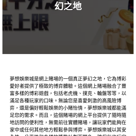
幻之地
夢想娛樂城是網上賭場的一個真正夢幻之地，它為博彩
愛好者提供了極致的博弈體驗。這個網上賭場融合了豐
富多樣的博彩遊戲，包括老虎機、撲克、輪盤等等，以
滿足各種玩家的口味。無論您是喜愛刺激的高風險博
弈，還是偏好輕鬆娛樂的小賭怡情，夢想娛樂城都能滿
足您的需求。而且，這個賭場的網上平台提供了隨時隨
地訪問的便利性，無需前往實體賭場，讓玩家們能夠在
家中或任何其他地方輕鬆參與博弈。夢想娛樂城以其安