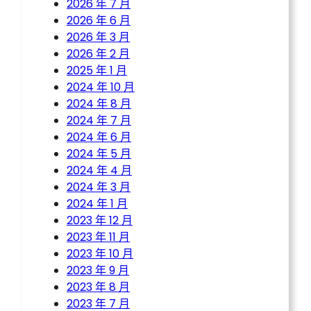
2026 年 7 月
2026 年 6 月
2026 年 3 月
2026 年 2 月
2025 年 1 月
2024 年 10 月
2024 年 8 月
2024 年 7 月
2024 年 6 月
2024 年 5 月
2024 年 4 月
2024 年 3 月
2024 年 1 月
2023 年 12 月
2023 年 11 月
2023 年 10 月
2023 年 9 月
2023 年 8 月
2023 年 7 月