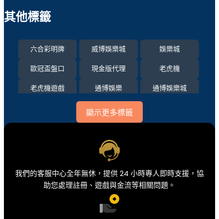
其他標籤
六合彩明牌
威博娛樂城
娛樂城
歐冠盃盤口
現金版代理
老虎機
老虎機遊戲
通博娛樂
通博娛樂城
運彩比分
顯示更多標籤
我們的客服中心全年無休，提供 24 小時專人即時支援，協
助您處理註冊、遊戲與金流等相關問題。