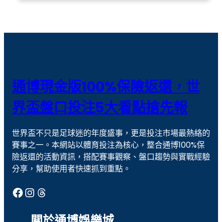
威力彩玩法
威博娛樂城
娛樂城
娛樂城優惠
戰神賽特
戰神賽特 通博送8888
撲克 牌
歐冠盃盤口
通博現金版100%保險返還，世
歐冠盃盤口教學
現金版代理
界盃盤口投注5大看點搶先報
線上捕魚機
老虎機
世界盃不只是足球迷的年度盛事，更是投注市場最熱絡的
老虎機攻略
老虎機玩法
賽事之一。本網站以體育投注為核心，整合通博100%保
老虎機遊戲
聚寶財神
險返還的活動資訊，搭配賽事觀察、盤口趨勢與實戰經驗
分享，幫助使用者快速抓到重點。
通博娛樂
通博娛樂城
Facebook
Instagram
Threads
運彩
運彩世足
運彩報馬仔
運彩官網
關於通博娛樂城