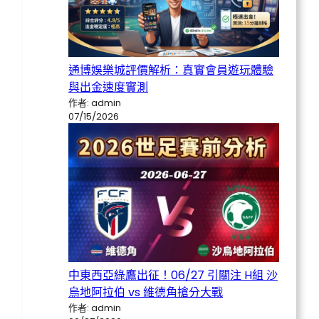
通博娛樂城評價解析：真實會員遊玩體驗
與出金速度實測
作者: admin
07/15/2026
中東西亞綠鷹出征！06/27 引關注 H組 沙
烏地阿拉伯 vs 維德角搶分大戰
作者: admin