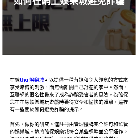
如何在網上娛樂城避免詐騙
在線
tha 娛樂城
可以提供一種有趣和令人興奮的方式來
享受賭博的刺激，而無需離開自己舒適的家中。然而，
互聯網的匿名性帶來了成為詐騙受害者的風險。為確保
您在在線娛樂城玩遊戲時獲得安全和愉快的體驗，這裡
有一些關於如何避免詐騙的提示。
首先，做你的研究。僅註冊由管理機構完全許可和監管
的娛樂城。這將確保娛樂城符合某些標準並公平運作。