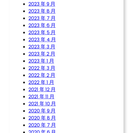
2023 年 9 月
2023 年 8 月
2023 年 7 月
2023 年 6 月
2023 年 5 月
2023 年 4 月
2023 年 3 月
2023 年 2 月
2023 年 1 月
2022 年 3 月
2022 年 2 月
2022 年 1 月
2021 年 12 月
2021 年 11 月
2021 年 10 月
2020 年 9 月
2020 年 8 月
2020 年 7 月
2020 年 6 月