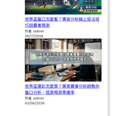
世界盃盤口怎麼看？專家分析線上投注技
巧與賽事預測
作者: admin
06/17/2026
世界盃運彩怎麼買？專業賽事分析師教你
盤口分析，提高預測準確率
作者: admin
03/06/2026