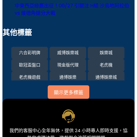
中東西亞綠鷹出征！06/27 引關注 H組 沙烏地阿拉伯
vs 維德角搶分大戰
其他標籤
六合彩明牌
威博娛樂城
娛樂城
歐冠盃盤口
現金版代理
老虎機
老虎機遊戲
通博娛樂
通博娛樂城
運彩比分
顯示更多標籤
我們的客服中心全年無休，提供 24 小時專人即時支援，協