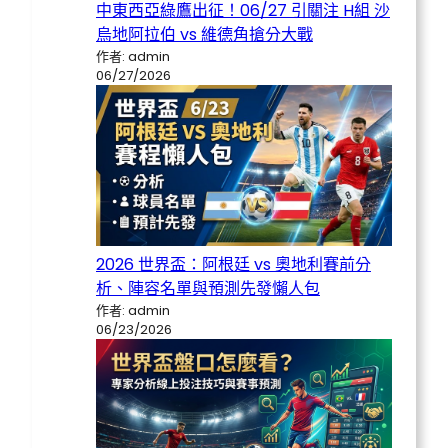
中東西亞綠鷹出征！06/27 引關注 H組 沙
烏地阿拉伯 vs 維德角搶分大戰
作者: admin
06/27/2026
2026 世界盃：阿根廷 vs 奧地利賽前分
析、陣容名單與預測先發懶人包
作者: admin
06/23/2026