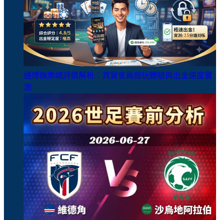
通博娛樂城評價解析：真實會員遊玩體驗與出金速度實
測