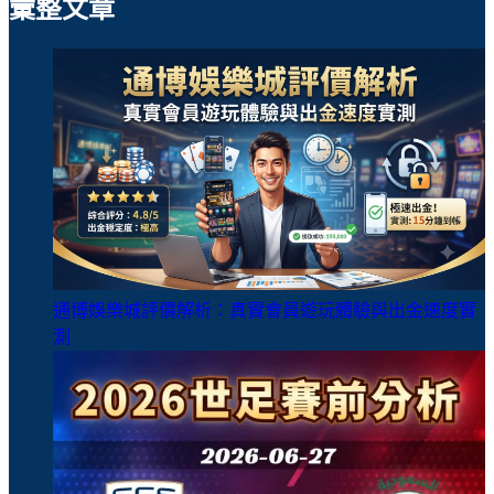
彙整文章
通博娛樂城評價解析：真實會員遊玩體驗與出金速度實
測