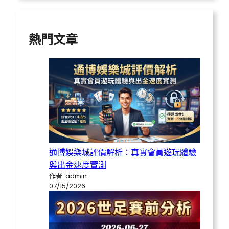
熱門文章
通博娛樂城評價解析：真實會員遊玩體驗
與出金速度實測
作者: admin
07/15/2026