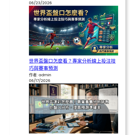
06/23/2026
世界盃盤口怎麼看？專家分析線上投注技
巧與賽事預測
作者: admin
06/17/2026