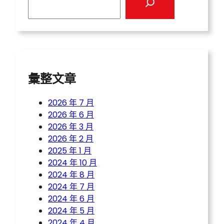
e
a
r
c
h
彙整文章
2026 年 7 月
2026 年 6 月
2026 年 3 月
2026 年 2 月
2025 年 1 月
2024 年 10 月
2024 年 8 月
2024 年 7 月
2024 年 6 月
2024 年 5 月
2024 年 4 月