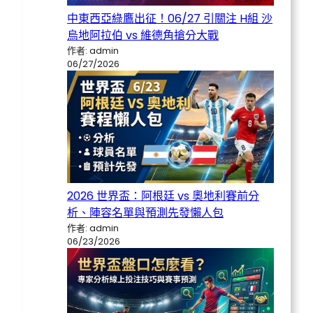
中東西亞綠鷹出征！06/27 引關注 H組 沙
烏地阿拉伯 vs 維德角搶分大戰
作者: admin
06/27/2026
2026 世界盃：阿根廷 vs 奧地利賽前分
析、陣容名單與預測先發懶人包
作者: admin
06/23/2026