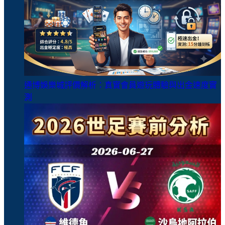
通博娛樂城評價解析：真實會員遊玩體驗與出金速度實
測