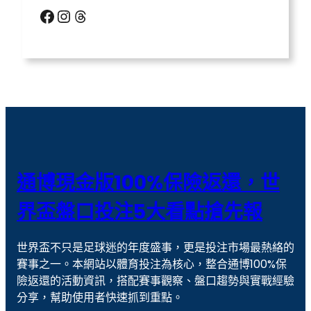
Facebook
Instagram
Threads
北京賽車
台灣運彩比分
場中投注
天宮聖女
威力彩玩法
威博娛樂城
娛樂城
娛樂城優惠
戰神賽特
戰神賽特 通博送8888
撲克 牌
歐冠盃盤口
通博現金版100%保險返還，世
歐冠盃盤口教學
現金版代理
界盃盤口投注5大看點搶先報
線上捕魚機
老虎機
世界盃不只是足球迷的年度盛事，更是投注市場最熱絡的
老虎機攻略
老虎機玩法
賽事之一。本網站以體育投注為核心，整合通博100%保
老虎機遊戲
聚寶財神
險返還的活動資訊，搭配賽事觀察、盤口趨勢與實戰經驗
分享，幫助使用者快速抓到重點。
通博娛樂
通博娛樂城