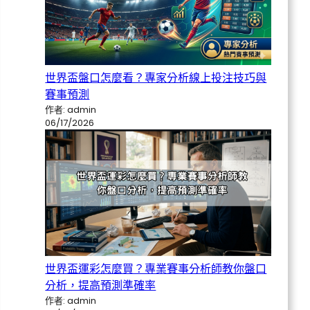
世界盃盤口怎麼看？專家分析線上投注技巧與
賽事預測
作者: admin
06/17/2026
世界盃運彩怎麼買？專業賽事分析師教你盤口
分析，提高預測準確率
作者: admin