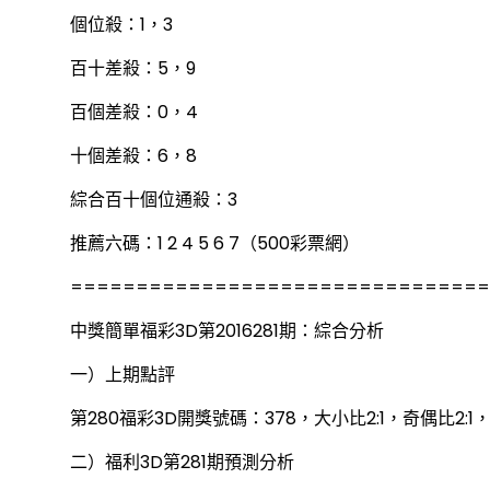
個位殺：1，3
百十差殺：5，9
百個差殺：0，4
十個差殺：6，8
綜合百十個位通殺：3
推薦六碼：1 2 4 5 6 7（500彩票網）
================================
中獎簡單福彩3D第2016281期：綜合分析
一）上期點評
第280福彩3D開獎號碼：378，大小比2:1，奇偶比2:1
二）福利3D第281期預測分析