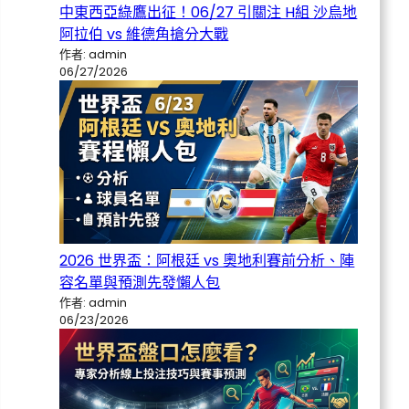
中東西亞綠鷹出征！06/27 引關注 H組 沙烏地
阿拉伯 vs 維德角搶分大戰
作者: admin
06/27/2026
2026 世界盃：阿根廷 vs 奧地利賽前分析、陣
容名單與預測先發懶人包
作者: admin
06/23/2026