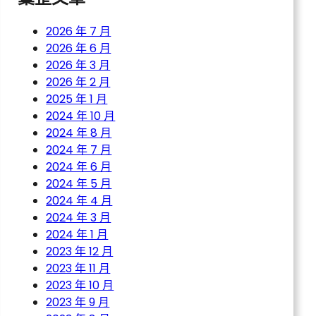
2026 年 7 月
2026 年 6 月
2026 年 3 月
2026 年 2 月
2025 年 1 月
2024 年 10 月
2024 年 8 月
2024 年 7 月
2024 年 6 月
2024 年 5 月
2024 年 4 月
2024 年 3 月
2024 年 1 月
2023 年 12 月
2023 年 11 月
2023 年 10 月
2023 年 9 月