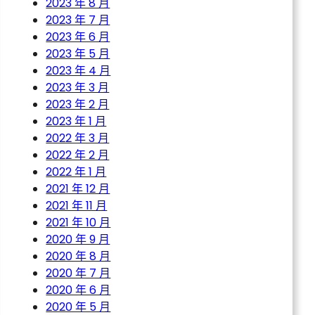
2023 年 8 月
2023 年 7 月
2023 年 6 月
2023 年 5 月
2023 年 4 月
2023 年 3 月
2023 年 2 月
2023 年 1 月
2022 年 3 月
2022 年 2 月
2022 年 1 月
2021 年 12 月
2021 年 11 月
2021 年 10 月
2020 年 9 月
2020 年 8 月
2020 年 7 月
2020 年 6 月
2020 年 5 月