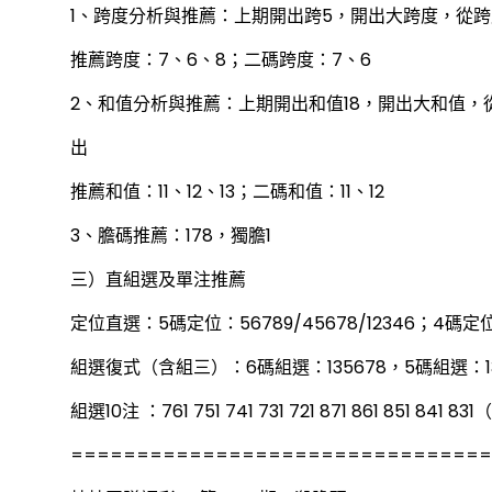
1、跨度分析與推薦：上期開出跨5，開出大跨度，從跨
推薦跨度：7、6、8；二碼跨度：7、6
2、和值分析與推薦：上期開出和值18，開出大和值，
出
推薦和值：11、12、13；二碼和值：11、12
3、膽碼推薦：178，獨膽1
三）直組選及單注推薦
定位直選：5碼定位：56789/45678/12346；4碼定位：6
組選復式（含組三）：6碼組選：135678，5碼組選：13
組選10注 ：761 751 741 731 721 871 861 851 841 8
================================