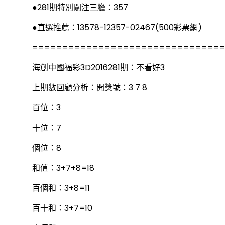
●281期特別關注三膽：357
●直選推薦：13578-12357-02467(500彩票網)
=================================
海創中國福彩3D2016281期：不看好3
上期數回顧分析：開獎號：3 7 8
百位：3
十位：7
個位：8
和值：3+7+8=18
百個和：3+8=11
百十和：3+7=10