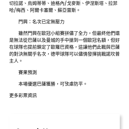
切拉諾、烏姆蒂蒂、迪格內/戈麥斯、伊涅斯塔、拉菲
哈/梅西、阿爾卡塞爾、蘇亞雷斯。
門興：名次已定無壓力
雖然門興在歐冠小組賽拼儘了全力，但最終他們還
是無法從巴薩以及曼城的手中搶到一個歐冠名額，但好
在球隊也提前鎖定了歐羅巴資格，這讓他們此戰與巴薩
的對決無關乎名次，德甲球隊可以儘情發揮挑戰諾坎普
主人。
賽果預測
本場優選巴薩獲勝，可攷慮防平。
更多彩票資訊