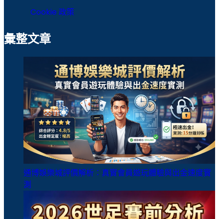
Cookie 政策
彙整文章
通博娛樂城評價解析：真實會員遊玩體驗與出金速度實
測