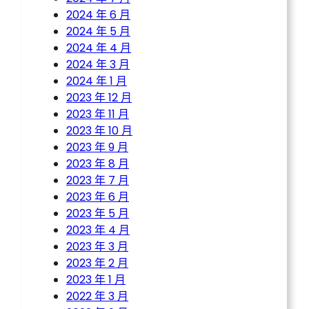
2024 年 6 月
2024 年 5 月
2024 年 4 月
2024 年 3 月
2024 年 1 月
2023 年 12 月
2023 年 11 月
2023 年 10 月
2023 年 9 月
2023 年 8 月
2023 年 7 月
2023 年 6 月
2023 年 5 月
2023 年 4 月
2023 年 3 月
2023 年 2 月
2023 年 1 月
2022 年 3 月