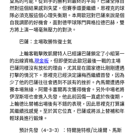
皇馬的可能。從到手的勝利到最終的平局，巴薩全隊自
然對這個結果感到失望，但賽季還要繼續，恩裡克的球
隊必須克服這個心理失衡期。本周歐冠對巴薩來說是個
自我調節的好機會，面對德甲球隊門興格拉德巴赫，雙
方將上演一場毫無壓力的對決。
巴薩：主場取勝恢復士氣
上輪客戰擊敗凱爾特人已經讓巴薩鎖定了小組第一
的出線資格,
現金板
，但即便如此歐冠最後一戰的主場
巴薩同樣沒有放松的理由，尤其是在國家德比剛剛遭遇
打擊的情況下。恩裡克已經決定讓梅西繼續首發，因為
少了他的巴薩往往會遇到不該有的挫折。內馬爾遭遇停
賽本場無緣，阿爾卡塞爾再次獲得機會。另外中場老將
伊涅斯塔也會進入先發，他此前因傷一直處於恢復期，
上輪德比替補出場後有不錯的表現，因此恩裡克打算讓
其繼續找感覺。至於其它位真，巴薩或將派上替補和年
輕球員進行鍛煉。
預計先發（4-3-3）：特爾施特根/比達爾、馬斯