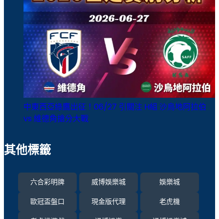
中東西亞綠鷹出征！06/27 引關注 H組 沙烏地阿拉伯
vs 維德角搶分大戰
其他標籤
六合彩明牌
威博娛樂城
娛樂城
歐冠盃盤口
現金版代理
老虎機