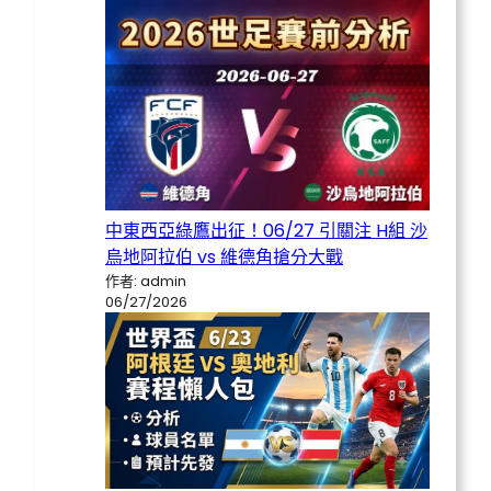
中東西亞綠鷹出征！06/27 引關注 H組 沙
烏地阿拉伯 vs 維德角搶分大戰
作者: admin
06/27/2026