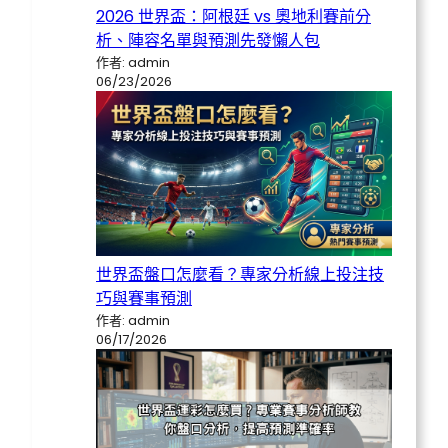
2026 世界盃：阿根廷 vs 奧地利賽前分
析、陣容名單與預測先發懶人包
作者: admin
06/23/2026
世界盃盤口怎麼看？專家分析線上投注技
巧與賽事預測
作者: admin
06/17/2026