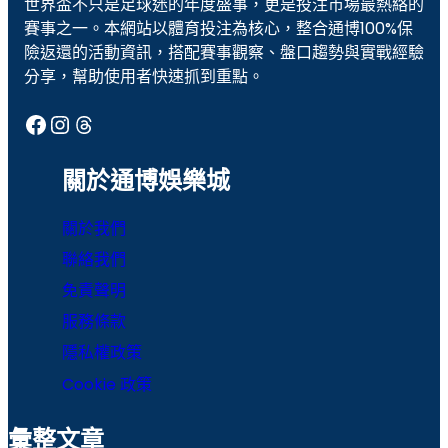
世界盃不只是足球迷的年度盛事，更是投注市場最熱絡的
老虎機攻略
老虎機玩法
賽事之一。本網站以體育投注為核心，整合通博100%保
老虎機遊戲
聚寶財神
險返還的活動資訊，搭配賽事觀察、盤口趨勢與實戰經驗
分享，幫助使用者快速抓到重點。
通博娛樂
通博娛樂城
Facebook
Instagram
Threads
運彩
運彩世足
運彩報馬仔
運彩官網
關於通博娛樂城
運彩比分
運彩足球分析
關於我們
魔龍傳奇
聯絡我們
免責聲明
服務條款
隱私權政策
Cookie 政策
彙整文章