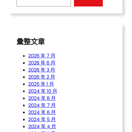
a
r
c
h
彙整文章
2026 年 7 月
2026 年 6 月
2026 年 3 月
2026 年 2 月
2025 年 1 月
2024 年 10 月
2024 年 8 月
2024 年 7 月
2024 年 6 月
2024 年 5 月
2024 年 4 月