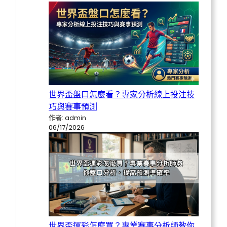
世界盃盤口怎麼看？專家分析線上投注技
巧與賽事預測
作者: admin
06/17/2026
世界盃運彩怎麼買？專業賽事分析師教你