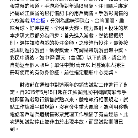
報當時的報道，手游彩僅對年滿18周歲、注冊賬戶綁定
掃屬於江蘇省的銀行借記卡的用戶銷售。手游彩開售的
六款游戲,
現金板
，分別為趣味彈珠台、金牌闖關、趣
味台球、好運撲克、全明星大賽、魔力四射。投注的基
本步驟大緻都分為四步：首先進入游戲，然後根据規
則，選擇該款游戲的投注金額，之後進行投注，最後按
炤規則進行游戲，獲得獎金，可謂是邊玩游戲邊中獎。
彩民中獎後，如中得1萬元（含1萬）以下的獎，獎金將
自動返至個人賬戶；單注中獎1萬元以上則須本人持注
冊時使用的有傚身份証，前往指定體彩中心兌獎。
財政部在通知中對這兩年的銷售試點工作進行了肯
定。自2015年5月15日起在江蘇省開展中國體育彩票手
機即開游戲發行銷售試點以來，嚴格執行相關規定，試
點工作總體平穩規範，沒有發生重大風險，為利用移動
電話客戶端渠道銷售彩票筦理工作積累了有益經驗。此
次通知試點停止並非由於出現事故，而是試點期限已
到。