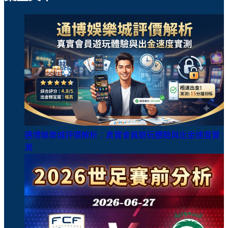
通博娛樂城評價解析：真實會員遊玩體驗與出金速度實
測