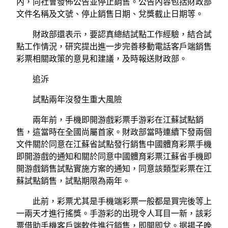
內，向社會發佈公告並停止銷售。公告內容包括財政部
文件名稱及文號、停止銷售日期、兌獎截止日期等。
財政部還表示，要認真總結試點工作經驗，結合試
點工作情況，研究提出進一步完善移動電話客戶端銷售
彩票相關政策的意見和建議，及時報送財政部。
追泝
試點兩年沒發生重大風險
兩年前，手機即開游戲彩票手游彩在江蘇試點銷
售，這當時在全國尚屬首家。財政部當時連續下發兩個
文件關於同意在江蘇省試點發行銷售中國體育彩票手機
即開游戲的通知和關於同意中國體育彩票江蘇省手機即
開游戲銷售試點實施方案的通知，同意該類型彩票在江
蘇試點銷售，試點期限為兩年。
此前，彩票尤其是手機端彩票一般都是買完後等上
一兩天才進行搖獎。手游彩的出現令人耳目一新，該彩
票借助手機客戶端軟件進行銷售，即開即兌。据揚子晚