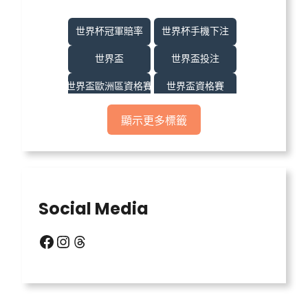
世界杯冠軍賠率
世界杯手機下注
世界盃
世界盃投注
世界盃歐洲區資格賽
世界盃資格賽
世界盃足球
世界盃運彩
顯示更多標籤
世界盃運彩分析
世足
世足比賽
中億娛樂城
中億娛樂城不出金
中億娛樂城出金
Social Media
信用版代理
六合彩明牌
Facebook
Instagram
Threads
北京賽車
台灣運彩比分
場中投注
天宮聖女
威力彩玩法
威博娛樂城