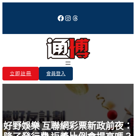
跳
至
Facebook
Instagram
Threads
主
要
內
容
立即註冊
會員登入
好野娛樂 互聯網彩票新政前夜：