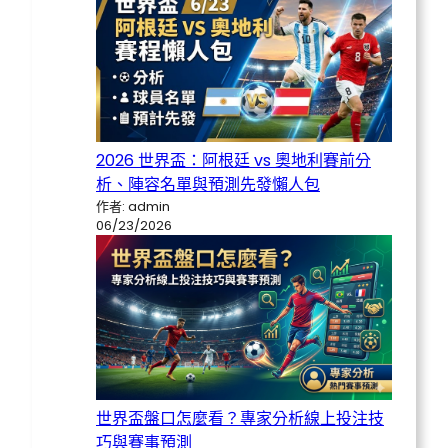
2026 世界盃：阿根廷 vs 奧地利賽前分
析、陣容名單與預測先發懶人包
作者: admin
06/23/2026
世界盃盤口怎麼看？專家分析線上投注技
巧與賽事預測