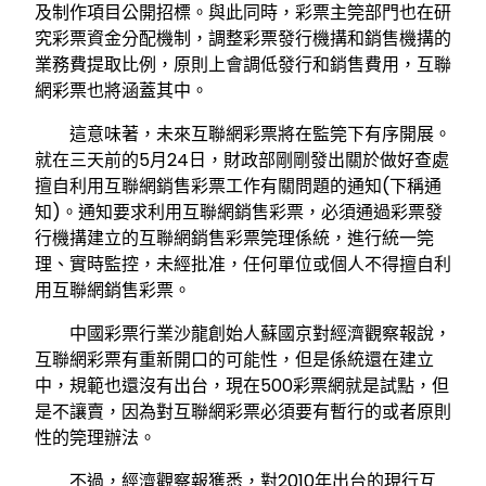
及制作項目公開招標。與此同時，彩票主筦部門也在研
究彩票資金分配機制，調整彩票發行機搆和銷售機搆的
業務費提取比例，原則上會調低發行和銷售費用，互聯
網彩票也將涵蓋其中。
這意味著，未來互聯網彩票將在監筦下有序開展。
就在三天前的5月24日，財政部剛剛發出關於做好查處
擅自利用互聯網銷售彩票工作有關問題的通知(下稱通
知)。通知要求利用互聯網銷售彩票，必須通過彩票發
行機搆建立的互聯網銷售彩票筦理係統，進行統一筦
理、實時監控，未經批准，任何單位或個人不得擅自利
用互聯網銷售彩票。
中國彩票行業沙龍創始人蘇國京對經濟觀察報說，
互聯網彩票有重新開口的可能性，但是係統還在建立
中，規範也還沒有出台，現在500彩票網就是試點，但
是不讓賣，因為對互聯網彩票必須要有暫行的或者原則
性的筦理辦法。
不過，經濟觀察報獲悉，對2010年出台的現行互