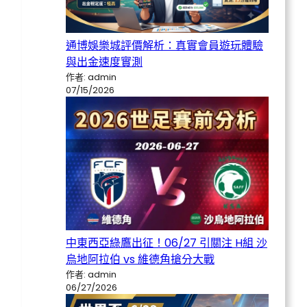
通博娛樂城評價解析：真實會員遊玩體驗
與出金速度實測
作者: admin
07/15/2026
中東西亞綠鷹出征！06/27 引關注 H組 沙
烏地阿拉伯 vs 維德角搶分大戰
作者: admin
06/27/2026