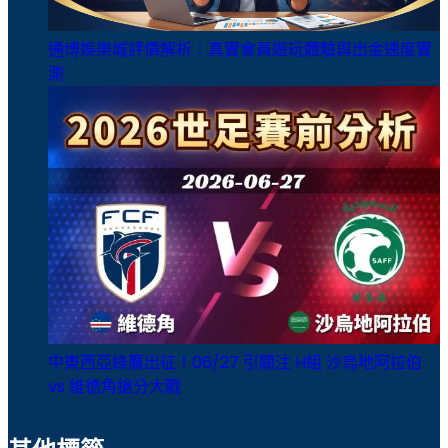
通博娛樂城評價解析：真實會員遊玩體驗與出金速度實
測
中東西亞綠鷹出征！06/27 引關注 H組 沙烏地阿拉伯
vs 維德角搶分大戰