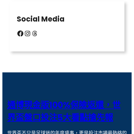
世足比賽
中億娛樂城
中億娛樂城不出金
中億娛樂城出金
Social Media
信用版代理
六合彩明牌
Facebook
Instagram
Threads
北京賽車
台灣運彩比分
場中投注
天宮聖女
威力彩玩法
威博娛樂城
娛樂城
娛樂城優惠
戰神賽特
戰神賽特 通博送8888
撲克 牌
歐冠盃盤口
通博現金版100%保險返還，世
歐冠盃盤口教學
現金版代理
界盃盤口投注5大看點搶先報
線上捕魚機
老虎機
世界盃不只是足球迷的年度盛事，更是投注市場最熱絡的
老虎機攻略
老虎機玩法