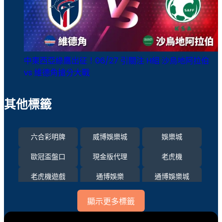
中東西亞綠鷹出征！06/27 引關注 H組 沙烏地阿拉伯
vs 維德角搶分大戰
其他標籤
六合彩明牌
威博娛樂城
娛樂城
歐冠盃盤口
現金版代理
老虎機
老虎機遊戲
通博娛樂
通博娛樂城
運彩比分
顯示更多標籤