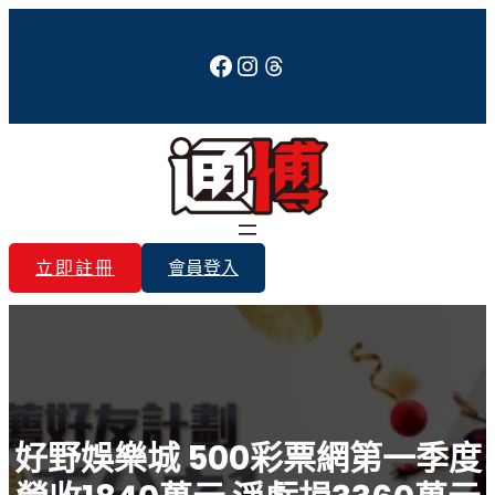
跳
至
Facebook
Instagram
Threads
主
要
內
容
立即註冊
會員登入
好野娛樂城 500彩票網第一季度