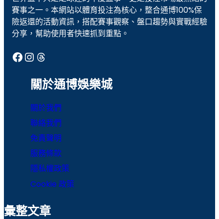
賽事之一。本網站以體育投注為核心，整合通博100%保
老虎機遊戲
聚寶財神
險返還的活動資訊，搭配賽事觀察、盤口趨勢與實戰經驗
分享，幫助使用者快速抓到重點。
通博娛樂
通博娛樂城
Facebook
Instagram
Threads
運彩
運彩世足
運彩報馬仔
運彩官網
關於通博娛樂城
運彩比分
運彩足球分析
關於我們
魔龍傳奇
聯絡我們
免責聲明
服務條款
隱私權政策
Cookie 政策
彙整文章