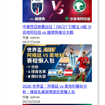
中東西亞綠鷹出征！06/27 引關注 H組 沙
烏地阿拉伯 vs 維德角搶分大戰
作者: admin
06/27/2026
2026 世界盃：阿根廷 vs 奧地利賽前分
析、陣容名單與預測先發懶人包
作者: admin
06/23/2026