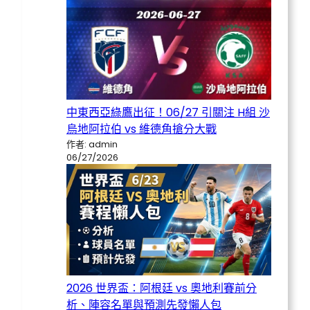
中東西亞綠鷹出征！06/27 引關注 H組 沙
烏地阿拉伯 vs 維德角搶分大戰
作者: admin
06/27/2026
2026 世界盃：阿根廷 vs 奧地利賽前分
析、陣容名單與預測先發懶人包