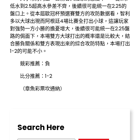
低水到2.5超高水參差不齊，後續很可能統一在2.25的
盤口上。從本屆歐冠杯預選賽雙方的攻防數据看，智利
多以大球出現而阿根廷4場比賽全打出小球，這讓玩家
對強勢一方小勝的擔憂增大，後續很可能統一在2.25盤
路的侷面下，本場雙方大球打出的概率還是比較大，結
合勝負關係和雙方表現出來的綜合攻防特點，本場打出
1-2的可能不小。
競彩推薦：負
比分推薦：1-2
（章魚彩票坎通納）
Search Here