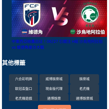
中東西亞綠鷹出征！06/27 引關注 H組 沙烏地阿拉伯
vs 維德角搶分大戰
其他標籤
六合彩明牌
威博娛樂城
娛樂城
歐冠盃盤口
現金版代理
老虎機
老虎機遊戲
通博娛樂
通博娛樂城
運彩比分