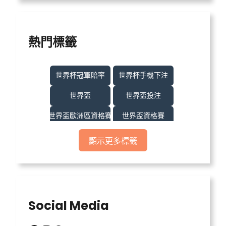
熱門標籤
世界杯冠軍賠率
世界杯手機下注
世界盃
世界盃投注
世界盃歐洲區資格賽
世界盃資格賽
世界盃足球
世界盃運彩
顯示更多標籤
世界盃運彩分析
世足
世足比賽
中億娛樂城
中億娛樂城不出金
中億娛樂城出金
Social Media
信用版代理
六合彩明牌