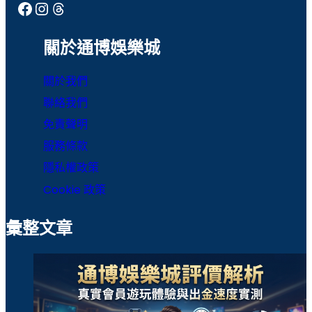
Facebook
Instagram
Threads
運彩
運彩世足
運彩報馬仔
運彩官網
關於通博娛樂城
運彩比分
運彩足球分析
關於我們
魔龍傳奇
聯絡我們
免責聲明
服務條款
隱私權政策
Cookie 政策
彙整文章