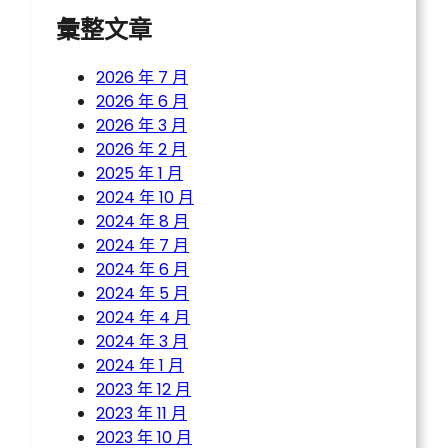
彙整文章
2026 年 7 月
2026 年 6 月
2026 年 3 月
2026 年 2 月
2025 年 1 月
2024 年 10 月
2024 年 8 月
2024 年 7 月
2024 年 6 月
2024 年 5 月
2024 年 4 月
2024 年 3 月
2024 年 1 月
2023 年 12 月
2023 年 11 月
2023 年 10 月