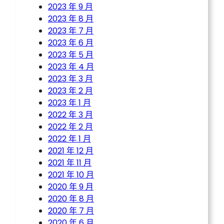
2023 年 9 月
2023 年 8 月
2023 年 7 月
2023 年 6 月
2023 年 5 月
2023 年 4 月
2023 年 3 月
2023 年 2 月
2023 年 1 月
2022 年 3 月
2022 年 2 月
2022 年 1 月
2021 年 12 月
2021 年 11 月
2021 年 10 月
2020 年 9 月
2020 年 8 月
2020 年 7 月
2020 年 6 月