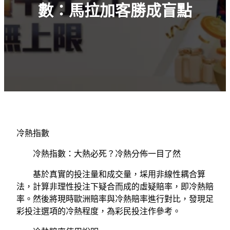
數：馬拉加客勝成盲點
冷熱指數
冷熱指數：大熱必死？冷熱分佈一目了然
基於真實的投注量和成交量，埰用非線性耦合算
法，計算非理性投注下疑合而成的虛疑賠率，即冷熱賠
率。然後將現時歐洲賠率與冷熱賠率進行對比，發現足
彩投注選項的冷熱程度，為彩民投注作參考。