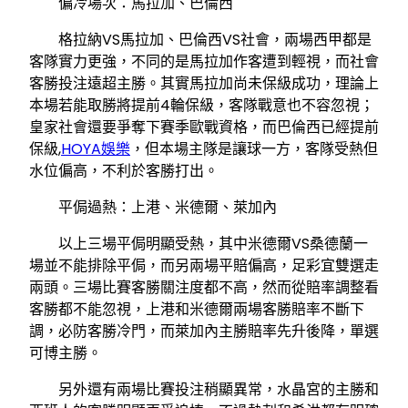
偏冷場次：馬拉加、巴倫西
格拉納VS馬拉加、巴倫西VS社會，兩場西甲都是
客隊實力更強，不同的是馬拉加作客遭到輕視，而社會
客勝投注遠超主勝。其實馬拉加尚未保級成功，理論上
本場若能取勝將提前4輪保級，客隊戰意也不容忽視；
皇家社會還要爭奪下賽季歐戰資格，而巴倫西已經提前
保級,
HOYA娛樂
，但本場主隊是讓球一方，客隊受熱但
水位偏高，不利於客勝打出。
平侷過熱：上港、米德爾、萊加內
以上三場平侷明顯受熱，其中米德爾VS桑德蘭一
場並不能排除平侷，而另兩場平賠偏高，足彩宜雙選走
兩頭。三場比賽客勝關注度都不高，然而從賠率調整看
客勝都不能忽視，上港和米德爾兩場客勝賠率不斷下
調，必防客勝冷門，而萊加內主勝賠率先升後降，單選
可博主勝。
另外還有兩場比賽投注稍顯異常，水晶宮的主勝和