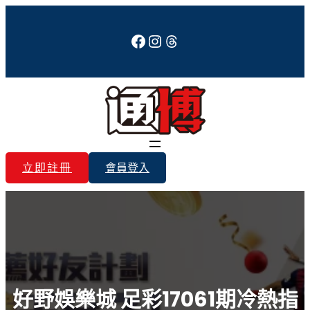
跳
至
Facebook
Instagram
Threads
主
要
內
容
立即註冊
會員登入
好野娛樂城 足彩17061期冷熱指