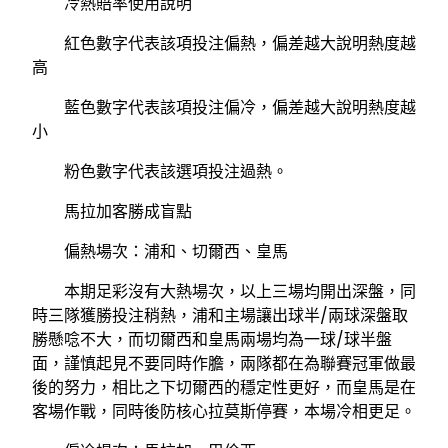
冷熱賠率使用說明
紅色數字代表該項投注偏熱，偏差越大說明熱度越
高
藍色數字代表該項投注偏冷，偏差越大說明熱度越
小
粉色數字代表該選項投注過熱。
馬拉加客勝成盲點
偏熱場次：浦和、切爾西、皇馬
本期足彩沒有大熱場次，以上三場均開出深盤，同
時三隊獲勝投注稍熱，浦和主場讓出球半/兩球深盤取
勝懸唸不大，而切爾西和皇馬兩場均為一球/球半盤
面，謹慎起見不要同時作膽，兩隊都在為聯賽冠軍做最
後的努力，相比之下切爾西的穩定性更好，而皇馬是在
客場作戰，同時後防核心拉莫斯停賽，本場冷相更足。