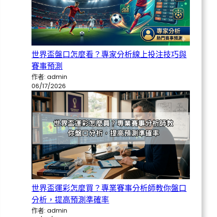
世界盃盤口怎麼看？專家分析線上投注技巧與
賽事預測
作者: admin
06/17/2026
世界盃運彩怎麼買？專業賽事分析師教你盤口
分析，提高預測準確率
作者: admin