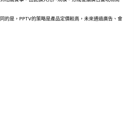
的是，PPTV的策略是產品定價較高，未來通過廣告、會