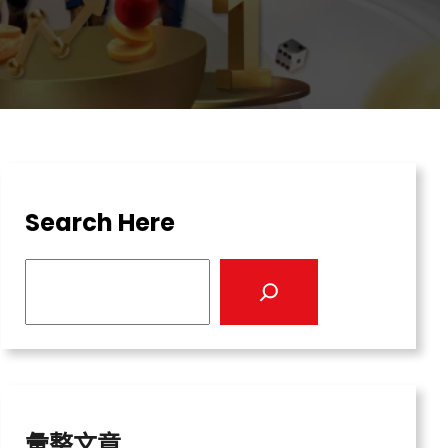
Search Here
S
e
a
r
c
h
彙整文章