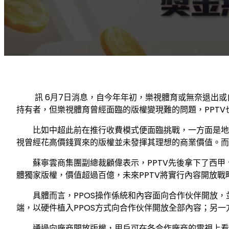
訊 6月7日消息，自今年年初，樂視體育或無奈退出或自
持有者，但樂視體育曾經面臨的版權變現難的問題，PPTV
比如中超此前在推行收費模式便面臨挑戰，一方面是地
視曾經花高價錢買來的版權並未發揮其理想的商業價值。而
蘇寧雲商集團副總裁顧偉表示，PPTV先後拿下了西甲、
體獨家版權，價值超過百億，未來PPTV將實行內容開放戰
具體而言，PPOS操作係統和內容面向合作伙伴開放，
端，以硬件植入PPOS方式向合作伙伴開放全部內容；另一
通過向廠商開放版權，用戶可在各合作廠商的電視上看