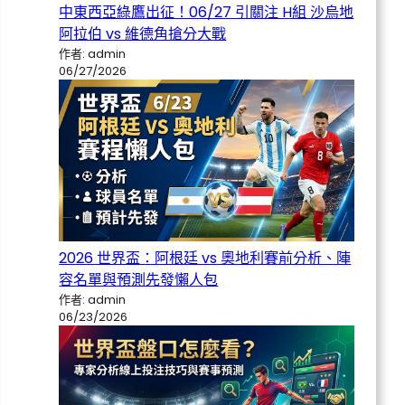
中東西亞綠鷹出征！06/27 引關注 H組 沙烏地
阿拉伯 vs 維德角搶分大戰
作者: admin
06/27/2026
2026 世界盃：阿根廷 vs 奧地利賽前分析、陣
容名單與預測先發懶人包
作者: admin
06/23/2026