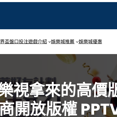
界盃盤口投注
遊戲介紹
娛樂城推薦
娛樂城優惠
從樂視拿來的高價
商開放版權 PPT