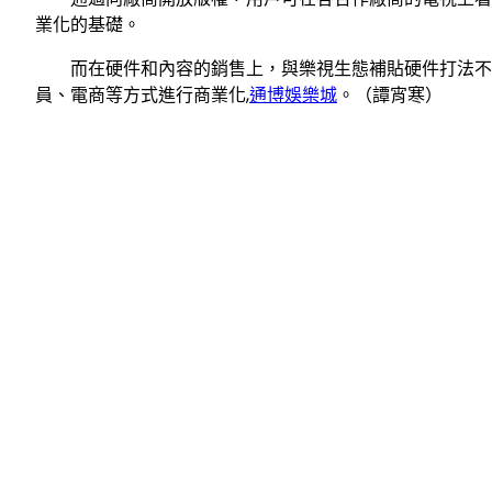
業化的基礎。
而在硬件和內容的銷售上，與樂視生態補貼硬件打法不同
員、電商等方式進行商業化,
通博娛樂城
。（譚宵寒）