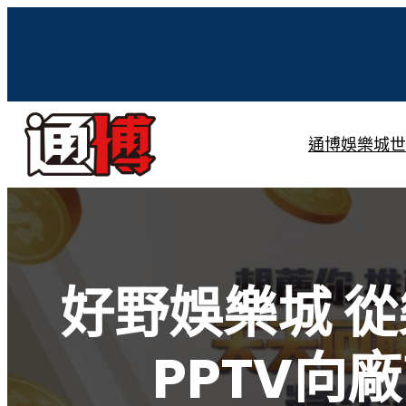
跳
至
主
要
內
容
通博娛樂城
世
好野娛樂城 
PPTV向廠