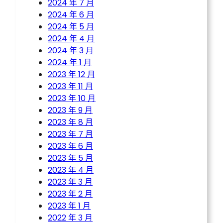
2024 年 7 月
2024 年 6 月
2024 年 5 月
2024 年 4 月
2024 年 3 月
2024 年 1 月
2023 年 12 月
2023 年 11 月
2023 年 10 月
2023 年 9 月
2023 年 8 月
2023 年 7 月
2023 年 6 月
2023 年 5 月
2023 年 4 月
2023 年 3 月
2023 年 2 月
2023 年 1 月
2022 年 3 月