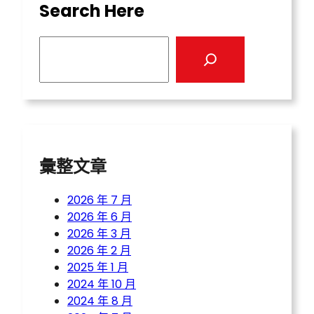
Search Here
S
e
a
r
c
h
彙整文章
2026 年 7 月
2026 年 6 月
2026 年 3 月
2026 年 2 月
2025 年 1 月
2024 年 10 月
2024 年 8 月