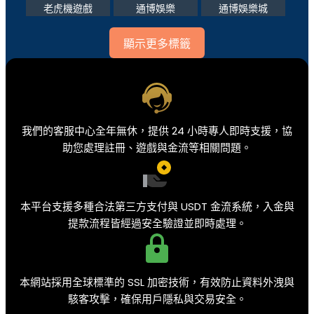
老虎機遊戲
通博娛樂
通博娛樂城
運彩比分
顯示更多標籤
我們的客服中心全年無休，提供 24 小時專人即時支援，協
助您處理註冊、遊戲與金流等相關問題。
本平台支援多種合法第三方支付與 USDT 金流系統，入金與
提款流程皆經過安全驗證並即時處理。
本網站採用全球標準的 SSL 加密技術，有效防止資料外洩與
駭客攻擊，確保用戶隱私與交易安全。