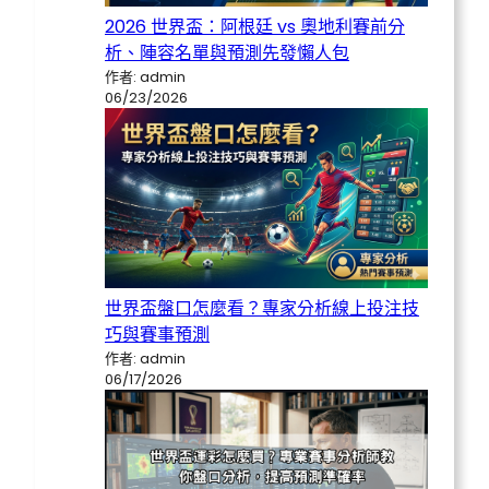
2026 世界盃：阿根廷 vs 奧地利賽前分
析、陣容名單與預測先發懶人包
作者: admin
06/23/2026
世界盃盤口怎麼看？專家分析線上投注技
巧與賽事預測
作者: admin
06/17/2026