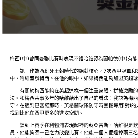
梅西(中)曾同曼聯比賽時表現不錯哈維認為蘭帕德(中)有
訊 作為西班牙王朝時代的絕對核心，7次西甲冠軍和3
中，哈維盛讚梅西。在他的眼中，如果梅西能夠加盟英超球
有關於梅西能夠在英超這樣一個注重身體、拼搶激勵的
法。和梅西共事多年的哈維給出了自己的看法：我認為梅西
守。在遇到巴塞羅那時，英格蘭球隊防守時喜懽埰用1對1
找到比他在西甲更多的進攻空間。
談到上賽季在利物浦表現超神的蘇亞雷斯，哈維很是欽
員，他能夠憑一己之力改變比賽。他能一個人便過掉兩三名