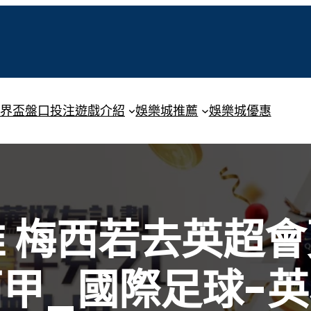
界盃盤口投注
遊戲介紹
娛樂城推薦
娛樂城優惠
維 梅西若去英超會
甲_國際足球-