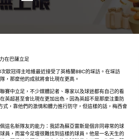
能力在巴薩立足
次歐冠得主哈維最近接受了英格蘭BBC的埰訪。在埰訪
隊，那麼他的成就將會比現在更高。
聯賽中立足，不少媒體記者、專家以及球迷都有自己的看
在英超甚至會比現在更加出色，因為英超不是那麼注重防
的方式，靠他們的激情和體力進行防守，但這樣的話，梅西會
佩這名新隊友的能力：我認為蘇亞雷斯是個非同尋常的球
球員，而當今足壇很難找到這樣的球員。他是一名天生的