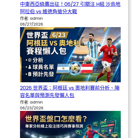
中東西亞綠鷹出征！06/27 引關注 H組 沙烏地
阿拉伯 vs 維德角搶分大戰
作者: admin
06/27/2026
2026 世界盃：阿根廷 vs 奧地利賽前分析、陣
容名單與預測先發懶人包
作者: admin
06/23/2026