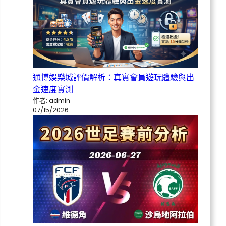
通博娛樂城評價解析：真實會員遊玩體驗與出
金速度實測
作者: admin
07/15/2026