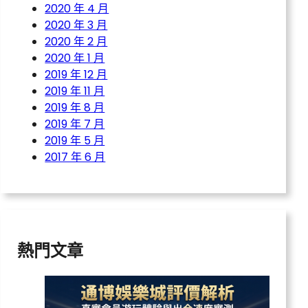
2020 年 4 月
2020 年 3 月
2020 年 2 月
2020 年 1 月
2019 年 12 月
2019 年 11 月
2019 年 8 月
2019 年 7 月
2019 年 5 月
2017 年 6 月
熱門文章