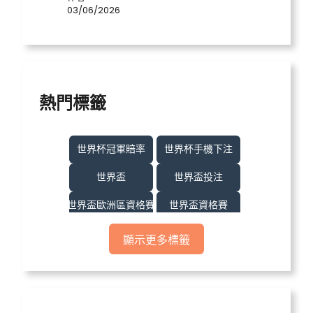
03/06/2026
熱門標籤
世界杯冠軍賠率
世界杯手機下注
世界盃
世界盃投注
世界盃歐洲區資格賽
世界盃資格賽
世界盃足球
世界盃運彩
顯示更多標籤
世界盃運彩分析
世足
世足比賽
中億娛樂城