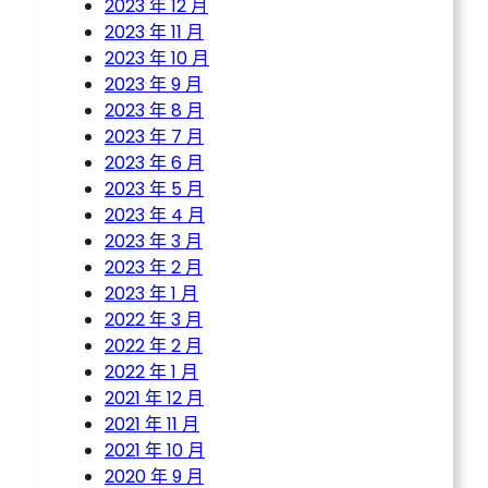
2023 年 12 月
2023 年 11 月
2023 年 10 月
2023 年 9 月
2023 年 8 月
2023 年 7 月
2023 年 6 月
2023 年 5 月
2023 年 4 月
2023 年 3 月
2023 年 2 月
2023 年 1 月
2022 年 3 月
2022 年 2 月
2022 年 1 月
2021 年 12 月
2021 年 11 月
2021 年 10 月
2020 年 9 月