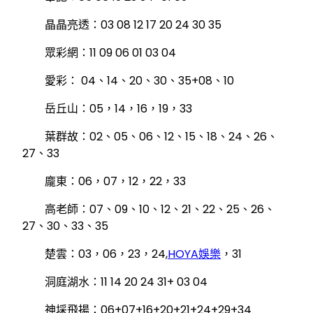
晶晶亮透：03 08 12 17 20 24 30 35
眾彩網：11 09 06 01 03 04
愛彩： 04、14、20、30、35+08、10
岳丘山：05，14，16，19，33
葉群故：02、05、06、12、15、18、24、26、
27、33
龐東：06，07，12，22，33
高老師：07、09、10、12、21、22、25、26、
27、30、33、35
楚雲：03，06，23，24,
HOYA娛樂
，31
洞庭湖水：11 14 20 24 31+ 03 04
神埰飛揚：06+07+16+20+21+24+29+34