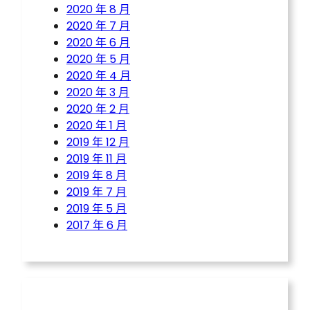
2020 年 8 月
2020 年 7 月
2020 年 6 月
2020 年 5 月
2020 年 4 月
2020 年 3 月
2020 年 2 月
2020 年 1 月
2019 年 12 月
2019 年 11 月
2019 年 8 月
2019 年 7 月
2019 年 5 月
2017 年 6 月