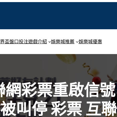
界盃盤口投注
遊戲介紹
娛樂城推薦
娛樂城優惠
聯網彩票重啟信
被叫停 彩票 互