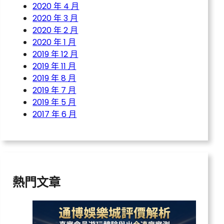
2020 年 4 月
2020 年 3 月
2020 年 2 月
2020 年 1 月
2019 年 12 月
2019 年 11 月
2019 年 8 月
2019 年 7 月
2019 年 5 月
2017 年 6 月
熱門文章