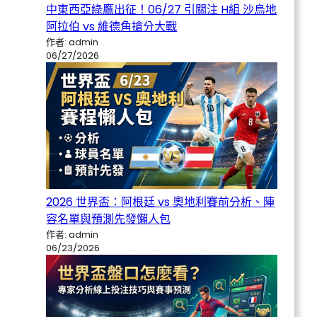
中東西亞綠鷹出征！06/27 引關注 H組 沙烏地
阿拉伯 vs 維德角搶分大戰
作者: admin
06/27/2026
2026 世界盃：阿根廷 vs 奧地利賽前分析、陣
容名單與預測先發懶人包
作者: admin
06/23/2026