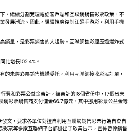
下，繼續分割筦理電話客戶端和互聯網銷售彩票政策，不
業發展潮流。因此，繼續推廣復制江蘇手游彩，利用手機
高銷量，是彩票銷售的大趨勢。互聯網售彩經歷過爆炸式
比增長102.4%。
有的未經彩票銷售機搆委托，利用互聯網接收彩民訂單，
發行費和彩票公益金審計，被審計的18個省份中，17個省未
聯網彩票銷售商支付傭金66.7億元，其中挪用彩票公益金等
合發文，要求各單位對擅自利用互聯網銷售彩票行為自查自
網易彩票等多家互聯網平台都掛出了歇業告示，宣佈暫停銷售