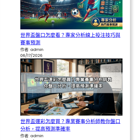
世界盃盤口怎麼看？專家分析線上投注技巧與
賽事預測
作者: admin
06/17/2026
世界盃運彩怎麼買？專業賽事分析師教你盤口
分析，提高預測準確率
作者: admin