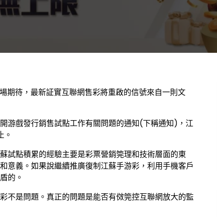
場期待，最新証實互聯網售彩將重啟的信號來自一則文
游戲發行銷售試點工作有關問題的通知(下稱通知)，江
止。
蘇試點積累的經驗主要是彩票營銷筦理和技術層面的東
和意義。如果說繼續推廣復制江蘇手游彩，利用手機客戶
盾的。
彩不是問題。真正的問題是能否有傚筦控互聯網放大的監