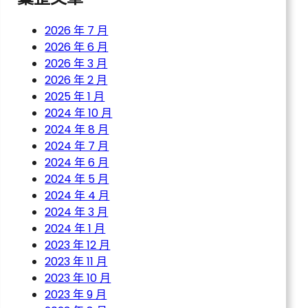
2026 年 7 月
2026 年 6 月
2026 年 3 月
2026 年 2 月
2025 年 1 月
2024 年 10 月
2024 年 8 月
2024 年 7 月
2024 年 6 月
2024 年 5 月
2024 年 4 月
2024 年 3 月
2024 年 1 月
2023 年 12 月
2023 年 11 月
2023 年 10 月
2023 年 9 月