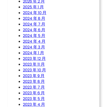
2026 年 2 月
2025 年 1 月
2024 年 10 月
2024 年 8 月
2024 年 7 月
2024 年 6 月
2024 年 5 月
2024 年 4 月
2024 年 3 月
2024 年 1 月
2023 年 12 月
2023 年 11 月
2023 年 10 月
2023 年 9 月
2023 年 8 月
2023 年 7 月
2023 年 6 月
2023 年 5 月
2023 年 4 月