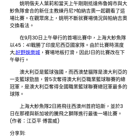
姚明偕夫人葉莉和當天上午剛剛抵達佈魯姆市與大
魦魚隊會合的新任主教練丹尼?帕納吉奧一起觀看了這
場比賽。在觀眾席上，姚明不斷就賽場情況與帕納吉奧
交換看法。
在9月30日上午舉行的首場比賽中，上海大魦魚隊
以45：41戰勝了印度尼西亞國家隊。由於比賽時濕度
大,
好野娛樂城
，賽場地板打滑，因此1日的比賽改在下
午舉行。
澳大利亞是籃球強國，而西澳埜貓隊是澳大利亞的
一支籃球勁旅，曾5次奪得澳大利亞職業籃球聯賽的總
冠軍，是澳大利亞奪得全國職業籃球聯賽總冠軍最多的
球隊。
上海大魦魚隊2日將飛往西澳州首府珀斯，並於3
日在那裡與新加坡的騰飛之獅隊進行最後一場比賽。
(作者：江亞平 傅雲威)
分享到: