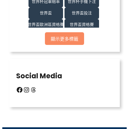
世界杯冠軍賠率
世界杯手機下注
世界盃
世界盃投注
世界盃歐洲區資格賽
世界盃資格賽
世界盃足球
世界盃運彩
顯示更多標籤
世界盃運彩分析
世足
世足比賽
中億娛樂城
中億娛樂城不出金
中億娛樂城出金
Social Media
信用版代理
六合彩明牌
Facebook
Instagram
Threads
北京賽車
台灣運彩比分
場中投注
天宮聖女
威力彩玩法
威博娛樂城
娛樂城
娛樂城優惠