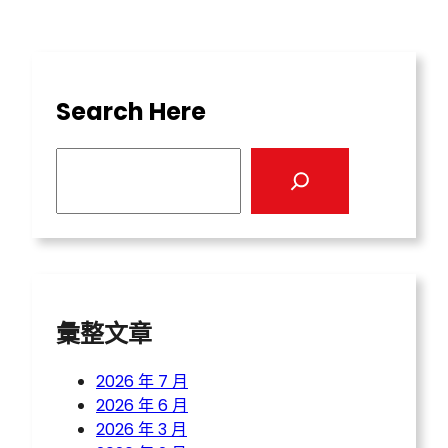
Search Here
S
e
a
r
c
h
彙整文章
2026 年 7 月
2026 年 6 月
2026 年 3 月