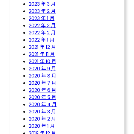
2023 年 3 月
2023 年 2 月
2023 年 1 月
2022 年 3 月
2022 年 2 月
2022 年 1 月
2021 年 12 月
2021 年 11 月
2021 年 10 月
2020 年 9 月
2020 年 8 月
2020 年 7 月
2020 年 6 月
2020 年 5 月
2020 年 4 月
2020 年 3 月
2020 年 2 月
2020 年 1 月
2019 年 12 月