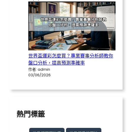
世界盃運彩怎麼買？專業賽事分析師教你
盤口分析，提高預測準確率
作者: admin
03/06/2026
熱門標籤