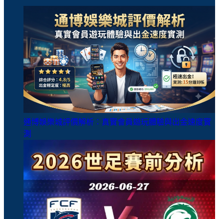
通博娛樂城評價解析：真實會員遊玩體驗與出金速度實
測