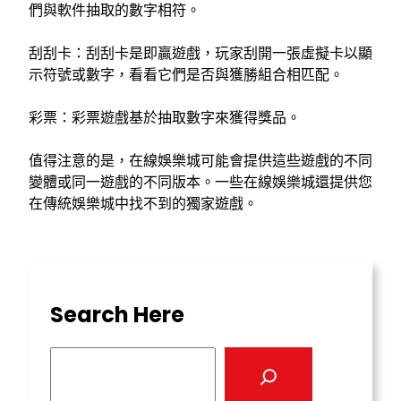
們與軟件抽取的數字相符。
刮刮卡：刮刮卡是即贏遊戲，玩家刮開一張虛擬卡以顯
示符號或數字，看看它們是否與獲勝組合相匹配。
彩票：彩票遊戲基於抽取數字來獲得獎品。
值得注意的是，在線娛樂城可能會提供這些遊戲的不同
變體或同一遊戲的不同版本。一些在線娛樂城還提供您
在傳統娛樂城中找不到的獨家遊戲。
Search Here
S
e
a