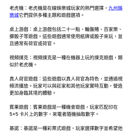
老虎機：老虎機是在線娛樂城玩家的熱門選擇，
九州娛
樂城
它們提供多種主題和遊戲選項。
桌上游戲：桌上游戲包括二十一點、輪盤賭、百家樂、
擲骰子等遊戲。這些遊戲通常使用紙牌或骰子來玩，並
且通常有荷官或荷官。
視頻撲克：視頻撲克是一種在機器上玩的撲克遊戲，類
似於老虎機。
真人荷官遊戲：這些遊戲以真人荷官為特色，並通過視
頻流播放。玩家可以與莊家和其他玩家實時互動，營造
更加身臨其境的體驗。
賓果遊戲：賓果遊戲是一種機會遊戲，玩家匹配印在
5×5 卡片上的數字，來電者隨機抽取數字。
基諾：基諾是一種彩票式遊戲，玩家選擇數字並希望他