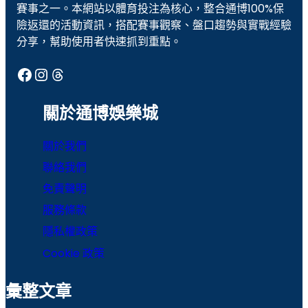
賽事之一。本網站以體育投注為核心，整合通博100%保
老虎機遊戲
聚寶財神
險返還的活動資訊，搭配賽事觀察、盤口趨勢與實戰經驗
分享，幫助使用者快速抓到重點。
通博娛樂
通博娛樂城
Facebook
Instagram
Threads
運彩
運彩世足
運彩報馬仔
運彩官網
關於通博娛樂城
運彩比分
運彩足球分析
關於我們
魔龍傳奇
聯絡我們
免責聲明
服務條款
隱私權政策
Cookie 政策
彙整文章