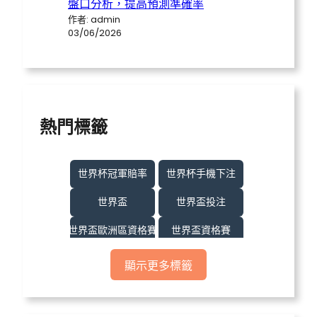
盤口分析，提高預測準確率
作者: admin
03/06/2026
熱門標籤
世界杯冠軍賠率
世界杯手機下注
世界盃
世界盃投注
世界盃歐洲區資格賽
世界盃資格賽
世界盃足球
世界盃運彩
顯示更多標籤
世界盃運彩分析
世足
世足比賽
中億娛樂城