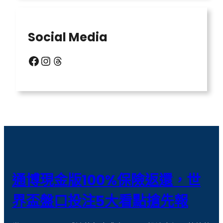
世足比賽
中億娛樂城
中億娛樂城不出金
中億娛樂城出金
Social Media
信用版代理
六合彩明牌
Facebook
Instagram
Threads
北京賽車
台灣運彩比分
場中投注
天宮聖女
威力彩玩法
威博娛樂城
娛樂城
娛樂城優惠
戰神賽特
戰神賽特 通博送8888
撲克 牌
歐冠盃盤口
通博現金版100%保險返還，世
歐冠盃盤口教學
現金版代理
界盃盤口投注5大看點搶先報
線上捕魚機
老虎機