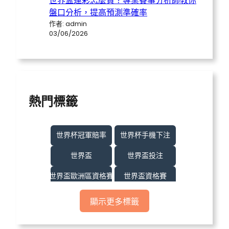
世界盃運彩怎麼買？專業賽事分析師教你
盤口分析，提高預測準確率
作者: admin
03/06/2026
熱門標籤
世界杯冠軍賠率
世界杯手機下注
世界盃
世界盃投注
世界盃歐洲區資格賽
世界盃資格賽
世界盃足球
世界盃運彩
顯示更多標籤
世界盃運彩分析
世足