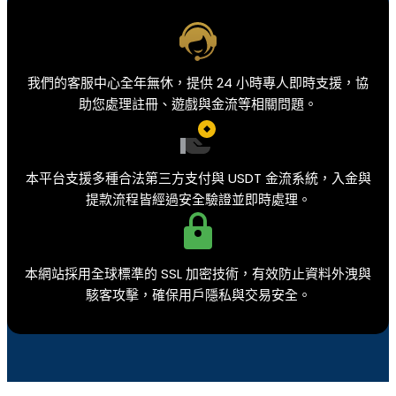
我們的客服中心全年無休，提供 24 小時專人即時支援，協
助您處理註冊、遊戲與金流等相關問題。
本平台支援多種合法第三方支付與 USDT 金流系統，入金與
提款流程皆經過安全驗證並即時處理。
本網站採用全球標準的 SSL 加密技術，有效防止資料外洩與
駭客攻擊，確保用戶隱私與交易安全。