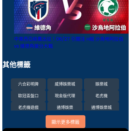
中東西亞綠鷹出征！06/27 引關注 H組 沙烏地阿拉伯
vs 維德角搶分大戰
其他標籤
六合彩明牌
威博娛樂城
娛樂城
歐冠盃盤口
現金版代理
老虎機
老虎機遊戲
通博娛樂
通博娛樂城
運彩比分
顯示更多標籤