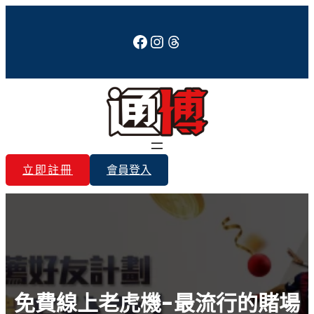
跳
至
Facebook
Instagram
Threads
主
要
內
容
立即註冊
會員登入
免費線上老虎機-最流行的賭場