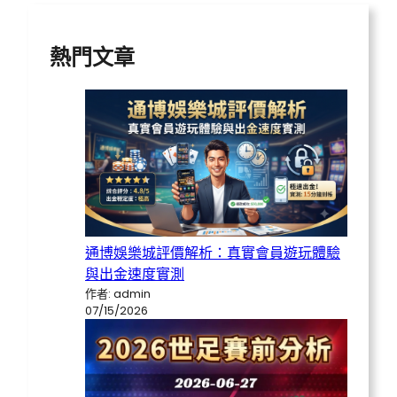
熱門文章
通博娛樂城評價解析：真實會員遊玩體驗
與出金速度實測
作者: admin
07/15/2026