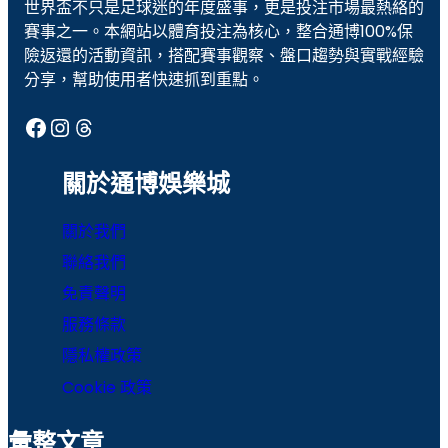
世界盃不只是足球迷的年度盛事，更是投注市場最熱絡的
老虎機攻略
老虎機玩法
賽事之一。本網站以體育投注為核心，整合通博100%保
老虎機遊戲
聚寶財神
險返還的活動資訊，搭配賽事觀察、盤口趨勢與實戰經驗
分享，幫助使用者快速抓到重點。
通博娛樂
通博娛樂城
Facebook
Instagram
Threads
運彩
運彩世足
運彩報馬仔
運彩官網
關於通博娛樂城
運彩比分
運彩足球分析
關於我們
魔龍傳奇
聯絡我們
免責聲明
服務條款
隱私權政策
Cookie 政策
彙整文章