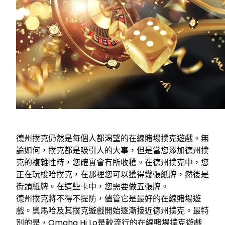
德州撲克仍然是每個人都渴望的在線賭場撲克遊戲。無
論如何，撲克都是吸引人的大事，但是當您添加德州撲
克的複雜性時，您確實會有所收穫。在德州撲克中，您
正在玩​​梭哈撲克，在那裡您可以獲得幾張紙牌，然後是
街頭紙牌。在這些卡中，您需要做五張牌。
德州撲克將不得不提防，儘管它是最好的在線賭場遊
戲。奧馬哈及其撲克遊戲開始逐漸接近德州撲克。最特
別的是，Omaha Hi Lo是較流行的在線賭場撲克遊戲